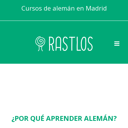
Cursos de alemán en Madrid
[rev_slider_vc alias=»inicio-text»]
¿POR QUÉ APRENDER ALEMÁN?