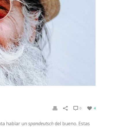
0
4
nta hablar un
spandeutsch
del bueno. Estas